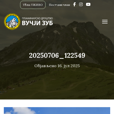
Убла УЖИВО
Постани члан
ПРИК
20250706_122549
Објављено
16. јул 2025