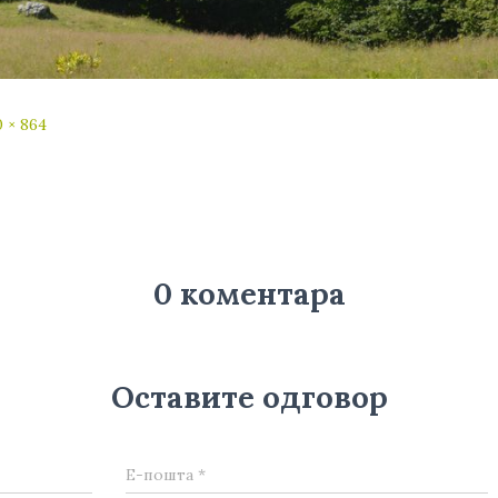
 × 864
0 коментара
Оставите одговор
Е-пошта
*