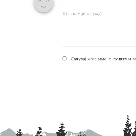
Шта вам је на уму?
Сачувај моје име, е-пошту и 