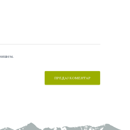
аришем.