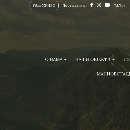
Убла УЖИВО
Постани члан
TikTok
О НАМА
НАШИ ОБЈЕКТИ
ИЗ
МАНИФЕСТАЦ