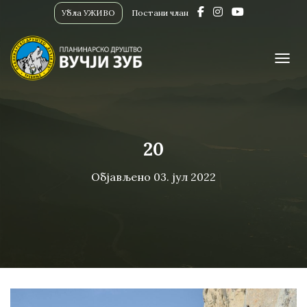
Убла УЖИВО
Постани члан
ПРИК
20
Објављено
03. јул 2022