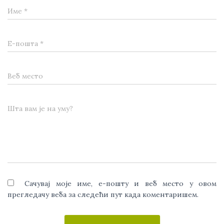
Име
*
Е-пошта
*
Веб место
Шта вам је на уму?
Сачувај моје име, е-пошту и веб место у овом
прегледачу веба за следећи пут када коментаришем.