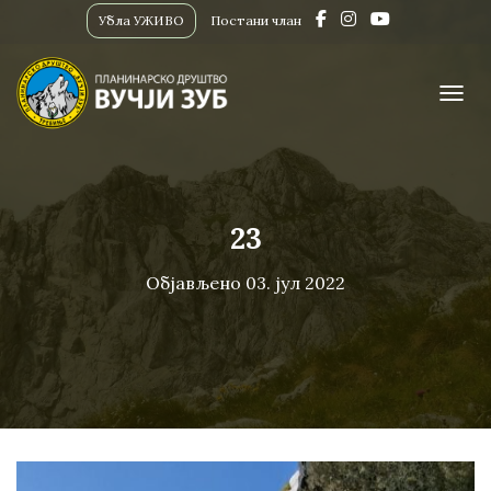
Убла УЖИВО
Постани члан
ПРИК
23
Објављено
03. јул 2022