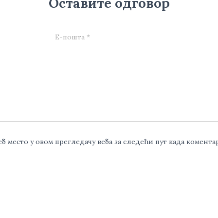
Оставите одговор
Е-пошта
*
веб место у овом прегледачу веба за следећи пут када комент