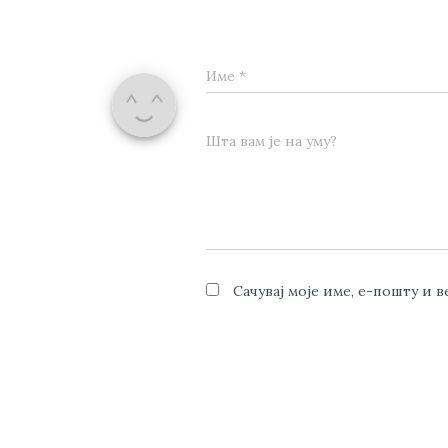
Име
*
Шта вам је на уму?
Сачувај моје име, е-пошту и 