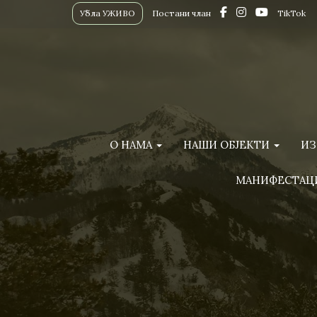
Убла УЖИВО
Постани члан
TikTok
О НАМА
НАШИ ОБЈЕКТИ
ИЗ
МАНИФЕСТАЦ