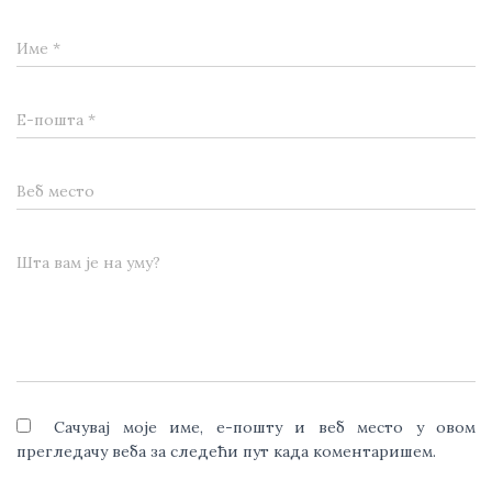
Име
*
Е-пошта
*
Веб место
Шта вам је на уму?
Сачувај моје име, е-пошту и веб место у овом
прегледачу веба за следећи пут када коментаришем.