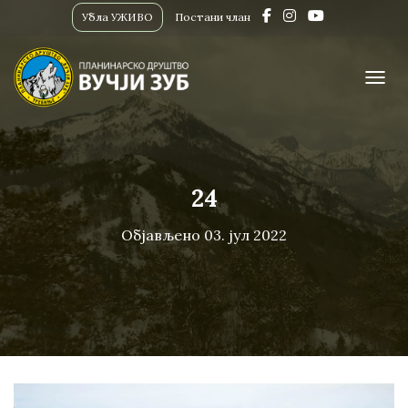
Убла УЖИВО
Постани члан
ПРИК
24
Објављено
03. јул 2022