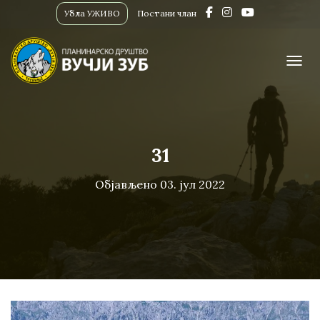
Убла УЖИВО
Постани члан
ПРИК
31
Објављено
03. јул 2022