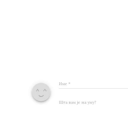
Име
*
Шта вам је на уму?