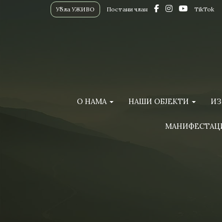
Убла УЖИВО
Постани члан
TikTok
О НАМА
НАШИ ОБЈЕКТИ
ИЗ
МАНИФЕСТАЦ