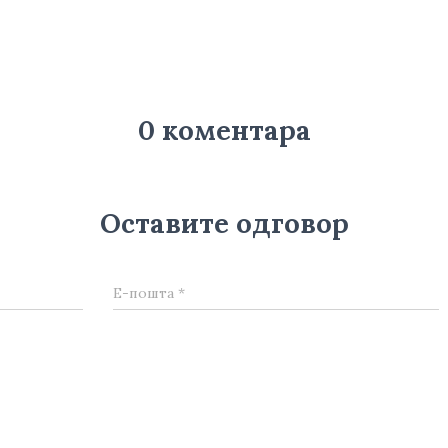
0 коментара
Оставите одговор
Е-пошта
*