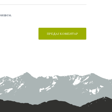
аришем.