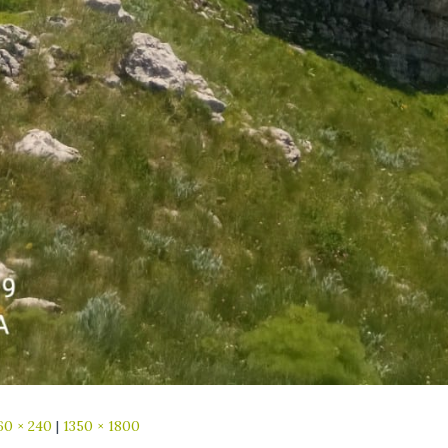
60 × 240
|
1350 × 1800