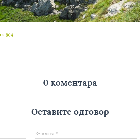
 × 864
0 коментара
Оставите одговор
Е-пошта
*