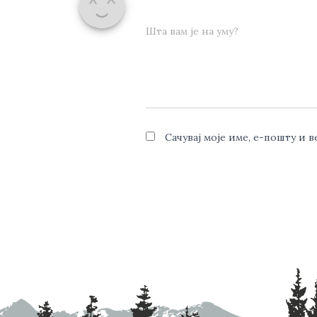
Шта вам је на уму?
Сачувај моје име, е-пошту и 