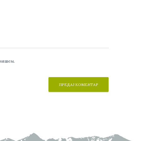
аришем.