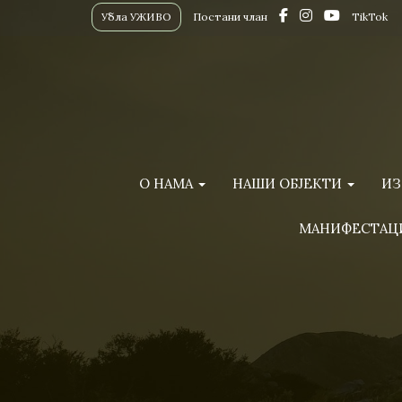
Убла УЖИВО
Постани члан
TikTok
О НАМА
НАШИ ОБЈЕКТИ
ИЗ
МАНИФЕСТАЦ