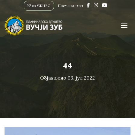
Убла УЖИВО
Постани члан
ПРИК
44
Објављено
03. јул 2022