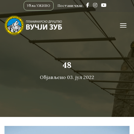
Убла УЖИВО
Постани члан
ПРИК
48
Објављено
03. јул 2022