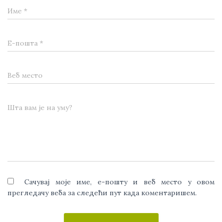
Име
*
Е-пошта
*
Веб место
Шта вам је на уму?
Сачувај моје име, е-пошту и веб место у овом
прегледачу веба за следећи пут када коментаришем.