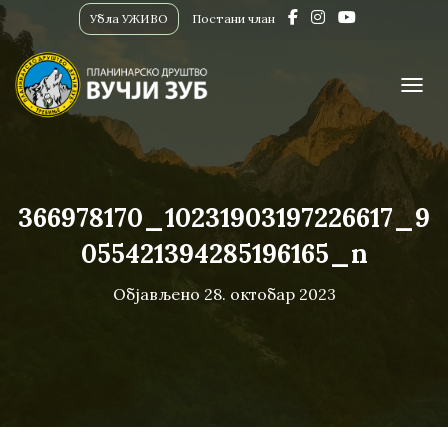
Убла УЖИВО
Постани члан
ПРИК
366978170_10231903197226617_9
055421394285196165_n
Објављено
28. октобар 2023