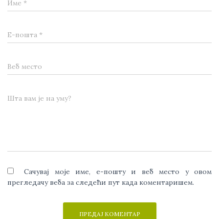
Име
*
Е-пошта
*
Веб место
Шта вам је на уму?
Сачувај моје име, е-пошту и веб место у овом
прегледачу веба за следећи пут када коментаришем.