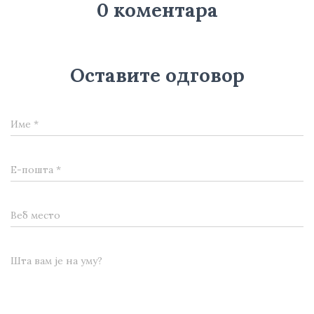
0 коментара
Оставите одговор
Име
*
Е-пошта
*
Веб место
Шта вам је на уму?