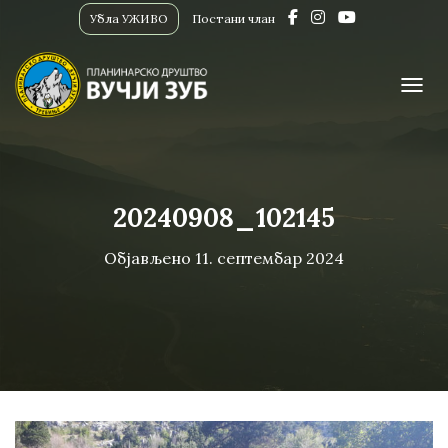
Убла УЖИВО
Постани члан
ПРИК
20240908_102145
Објављено
11. септембар 2024