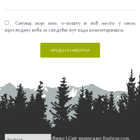
Сачувај моје име, е-пошту и веб место у овом
прегледачу веба за следећи пут када коментаришем.
ПД "Вучји Зуб" Требиње | Сајт приредио
Rashtan.com