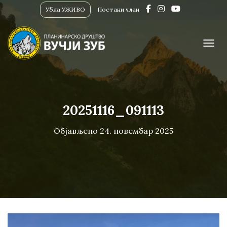
Убла УЖИВО
Постани члан
ПРИК
20251116_091113
Објављено
24. новембар 2025