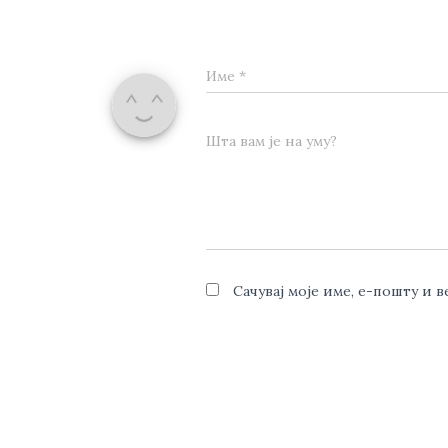
Име
*
Шта вам је на уму?
Сачувај моје име, е-пошту и 