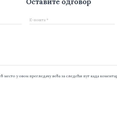
Оставите одговор
Е-пошта
*
веб место у овом прегледачу веба за следећи пут када комент