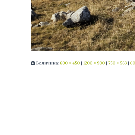
Величина:
600 × 450
|
1200 × 900
|
750 × 563
|
60