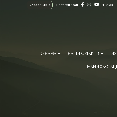
Убла УЖИВО
Постани члан
TikTok
О НАМА
НАШИ ОБЈЕКТИ
ИЗ
МАНИФЕСТАЦ