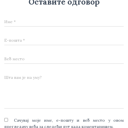
Оставите одговор
Име
*
Е-пошта
*
Веб место
Шта вам је на уму?
Сачувај моје име, е-пошту и веб место у овом
прегледачу веба за следећи пут када коментаришем.