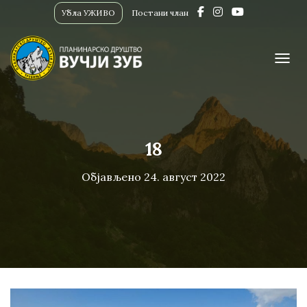
Убла УЖИВО
Постани члан
ПРИК
18
Објављено
24. август 2022