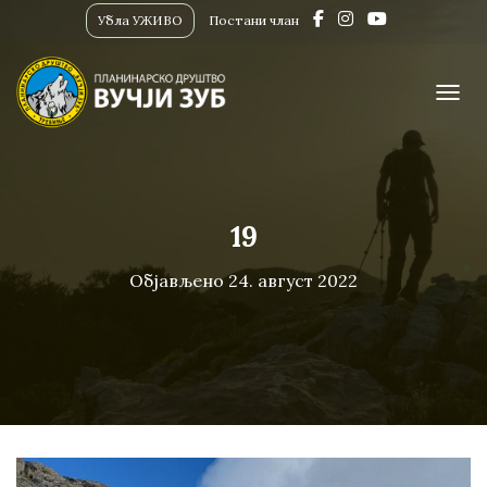
Убла УЖИВО
Постани члан
ПРИК
19
Објављено
24. август 2022