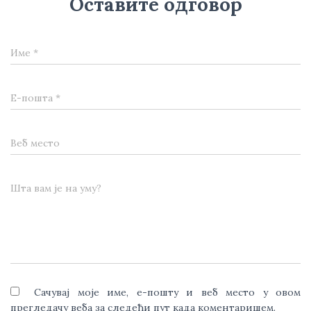
Оставите одговор
Име
*
Е-пошта
*
Веб место
Шта вам је на уму?
Сачувај моје име, е-пошту и веб место у овом
прегледачу веба за следећи пут када коментаришем.