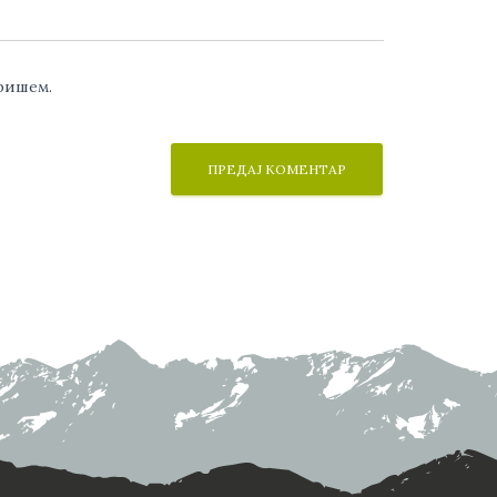
аришем.