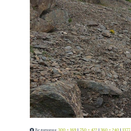
Величина:
300 × 169
|
750 × 422
|
360 × 240
|
1377