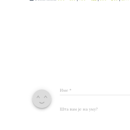
Име
*
Шта вам је на уму?