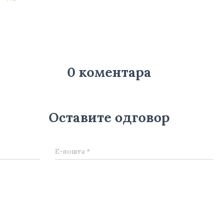
0 коментара
Оставите одговор
Е-пошта
*