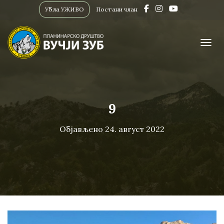
Убла УЖИВО
Постани члан
ПРИК
9
Објављено
24. август 2022