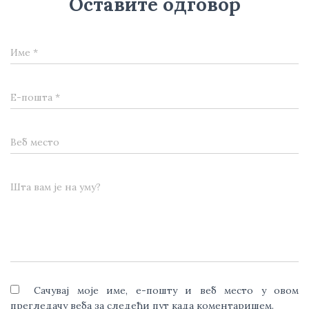
Оставите одговор
Име
*
Е-пошта
*
Веб место
Шта вам је на уму?
Сачувај моје име, е-пошту и веб место у овом
прегледачу веба за следећи пут када коментаришем.