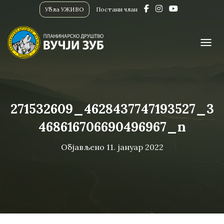
Убла УЖИВО
Постани члан
ПРИК
271532609_4628437747193527_3
468616706690496967_n
Објављено
11. јануар 2022