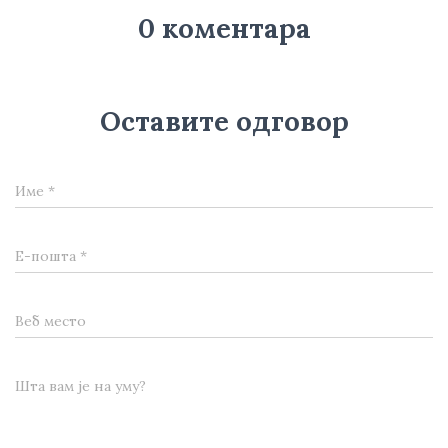
0 коментара
Оставите одговор
Име
*
Е-пошта
*
Веб место
Шта вам је на уму?