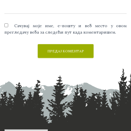
Сачувај моје име, е-пошту и веб место у овом
прегледачу веба за следећи пут када коментаришем.