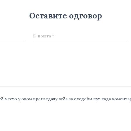
Оставите одговор
Е-пошта
*
веб место у овом прегледачу веба за следећи пут када комент