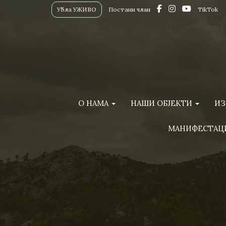
Убла УЖИВО
Постани члан
TikTok
О НАМА
НАШИ ОБЈЕКТИ
ИЗ
МАНИФЕСТАЦ