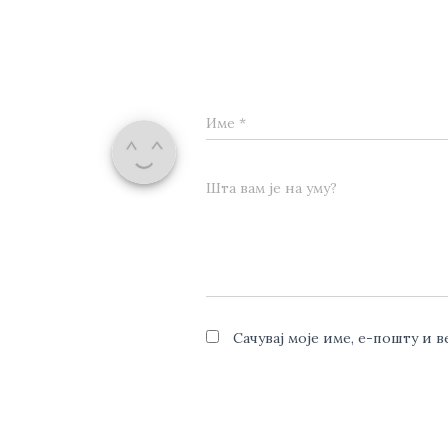
Име
*
Шта вам је на уму?
Сачувај моје име, е-пошту и 