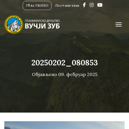
Убла УЖИВО
Постани члан
ПРИК
20250202_080853
Објављено
09. фебруар 2025