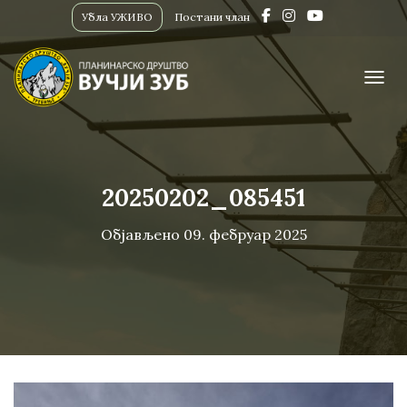
Убла УЖИВО
Постани члан
ПРИК
20250202_085451
Објављено
09. фебруар 2025