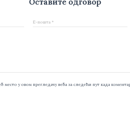
Оставите одговор
Е-пошта
*
веб место у овом прегледачу веба за следећи пут када комент