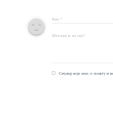
Име
*
Шта вам је на уму?
Сачувај моје име, е-пошту и 