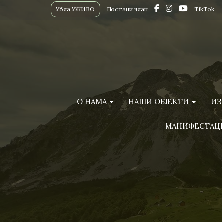
Убла УЖИВО
Постани члан
TikTok
О НАМА
НАШИ ОБЈЕКТИ
ИЗ
МАНИФЕСТАЦ