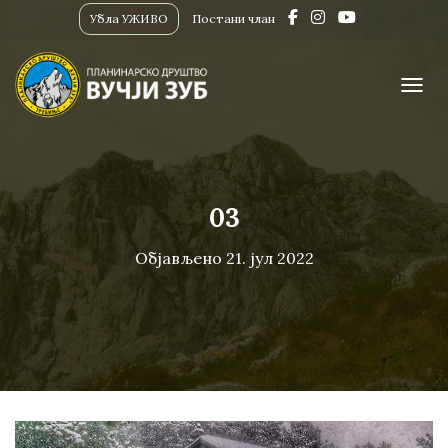
Убла УЖИВО
Постани члан
ПРИК
03
Објављено
21. јул 2022