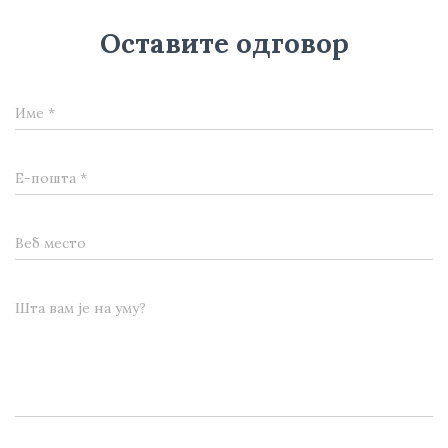
Оставите одговор
Име
*
Е-пошта
*
Веб место
Шта вам је на уму?