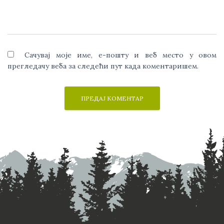
Сачувај моје име, е-пошту и веб место у овом
прегледачу веба за следећи пут када коментаришем.