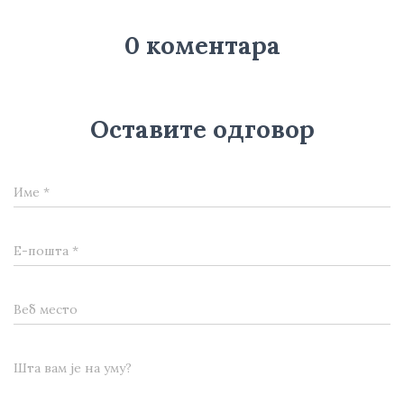
0 коментара
Оставите одговор
Име
*
Е-пошта
*
Веб место
Шта вам је на уму?