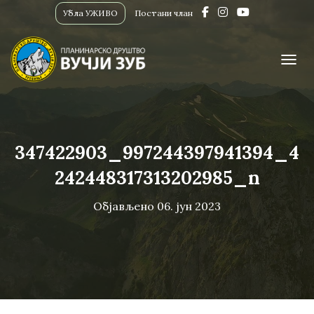
Убла УЖИВО
Постани члан
ПРИК
347422903_997244397941394_4
242448317313202985_n
Објављено
06. јун 2023