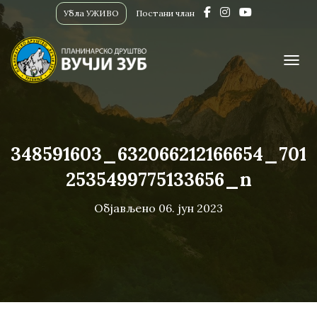
Убла УЖИВО
Постани члан
ПРИК
348591603_632066212166654_701
2535499775133656_n
Објављено
06. јун 2023