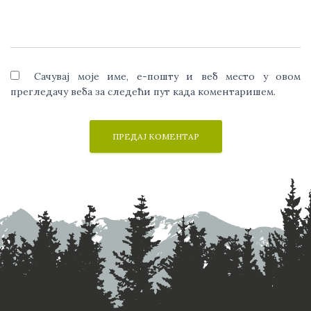
Сачувај моје име, е-пошту и веб место у овом
прегледачу веба за следећи пут када коментаришем.