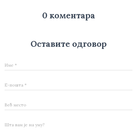
0 коментара
Оставите одговор
Име
*
Е-пошта
*
Веб место
Шта вам је на уму?