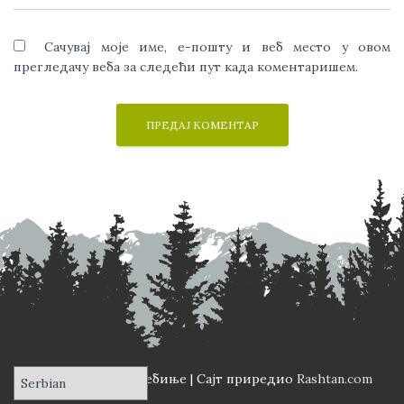
Сачувај моје име, е-пошту и веб место у овом
прегледачу веба за следећи пут када коментаришем.
ПД "Вучји Зуб" Требиње | Сајт приредио
Rashtan.com