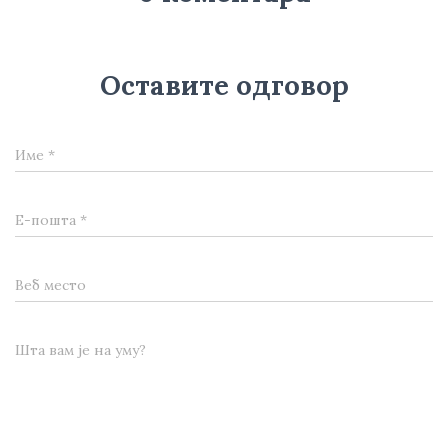
Оставите одговор
Име
*
Е-пошта
*
Веб место
Шта вам је на уму?