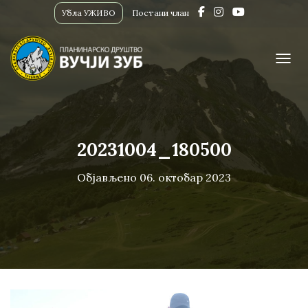
Убла УЖИВО
Постани члан
ПРИК
20231004_180500
Објављено
06. октобар 2023