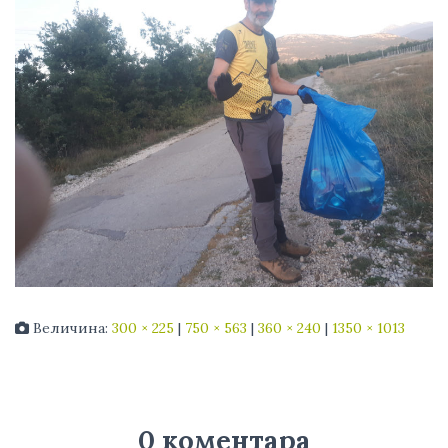
Величина:
300 × 225
|
750 × 563
|
360 × 240
|
1350 × 1013
0 коментара