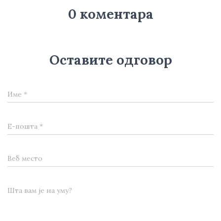
0 коментара
Оставите одговор
Име
*
Е-пошта
*
Веб место
Шта вам је на уму?