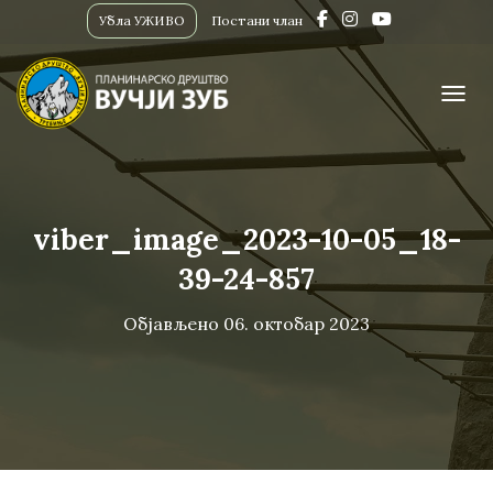
Убла УЖИВО
Постани члан
ПРИК
viber_image_2023-10-05_18-
39-24-857
Објављено
06. октобар 2023