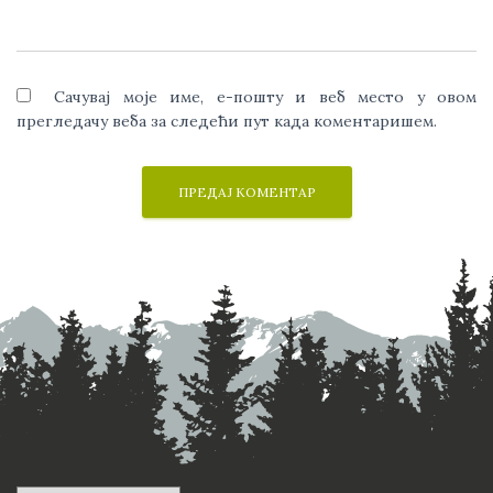
Сачувај моје име, е-пошту и веб место у овом
прегледачу веба за следећи пут када коментаришем.