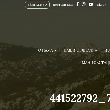
Убла УЖИВО
Постани члан
TikTok
О НАМА
НАШИ ОБЈЕКТИ
ИЗ
МАНИФЕСТАЦ
441522792_