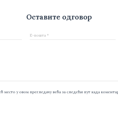
Оставите одговор
Е-пошта
*
веб место у овом прегледачу веба за следећи пут када комент