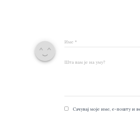
Име
*
Шта вам је на уму?
Сачувај моје име, е-пошту и 