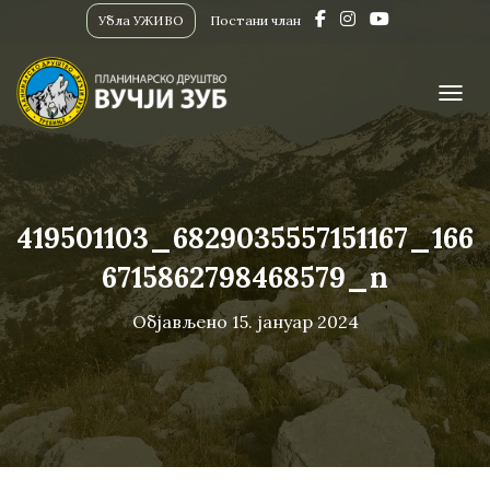
Убла УЖИВО
Постани члан
ПРИК
419501103_6829035557151167_166
6715862798468579_n
Објављено
15. јануар 2024