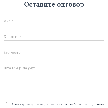
Оставите одговор
Име
*
Е-пошта
*
Веб место
Шта вам је на уму?
Сачувај моје име, е-пошту и веб место у овом