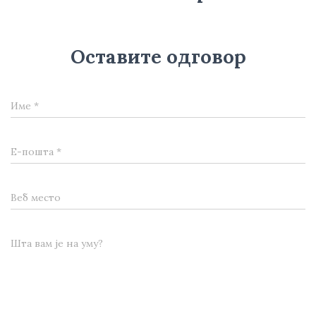
Оставите одговор
Име
*
Е-пошта
*
Веб место
Шта вам је на уму?