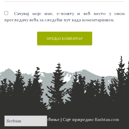
Сачувај моје име, е-пошту и веб место у овом
прегледачу веба за следећи пут када коментаришем.
ПД "Вучји Зуб" Требиње | Сајт приредио
Rashtan.com