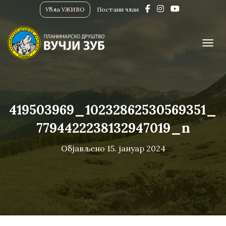
Убла УЖИВО
Постани члан
ПРИК
419503969_10232862530569351_
7794422238132947019_n
Објављено
15. јануар 2024