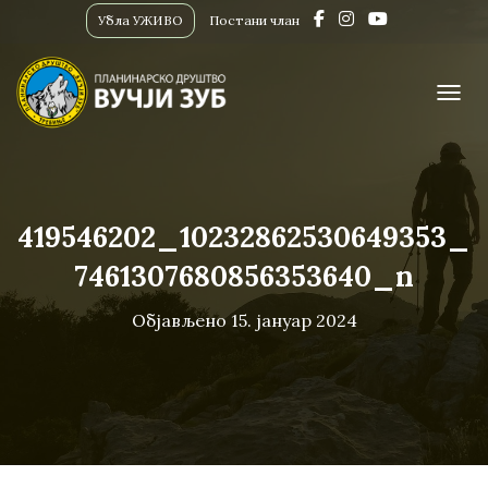
Убла УЖИВО
Постани члан
ПРИК
419546202_10232862530649353_
7461307680856353640_n
Објављено
15. јануар 2024