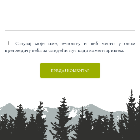
Сачувај моје име, е-пошту и веб место у овом
прегледачу веба за следећи пут када коментаришем.