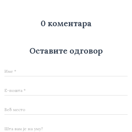
0 коментара
Оставите одговор
Име
*
Е-пошта
*
Веб место
Шта вам је на уму?