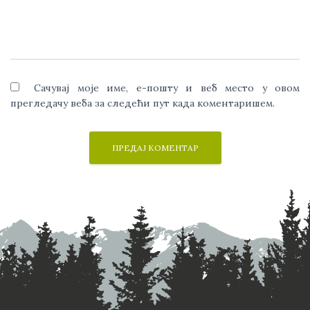
Сачувај моје име, е-пошту и веб место у овом
прегледачу веба за следећи пут када коментаришем.