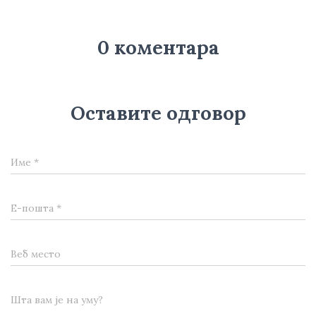
0 коментара
Оставите одговор
Име
*
Е-пошта
*
Веб место
Шта вам је на уму?