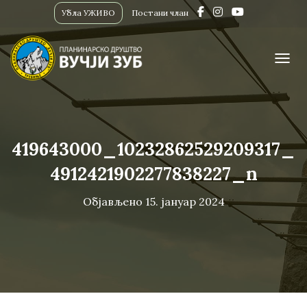
Убла УЖИВО
Постани члан
ПРИК
419643000_10232862529209317_
4912421902277838227_n
Објављено
15. јануар 2024