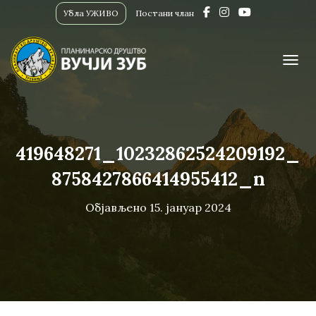
Убла УЖИВО
Постани члан
ПРИК
419648271_10232862524209192_
8758427866414955412_n
Објављено
15. јануар 2024