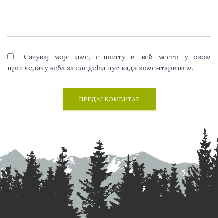
Сачувај моје име, е-пошту и веб место у овом
прегледачу веба за следећи пут када коментаришем.