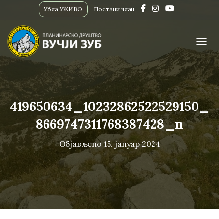
Убла УЖИВО
Постани члан
ПРИК
419650634_10232862522529150_
8669747311768387428_n
Објављено
15. јануар 2024