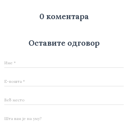
0 коментара
Оставите одговор
Име
*
Е-пошта
*
Веб место
Шта вам је на уму?