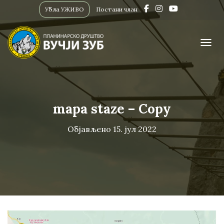
Убла УЖИВО
Постани члан
ПРИК
mapa staze – Copy
Објављено
15. јул 2022