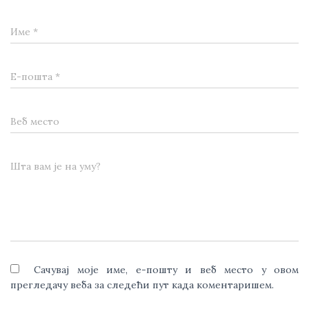
Име
*
Е-пошта
*
Веб место
Шта вам је на уму?
Сачувај моје име, е-пошту и веб место у овом
прегледачу веба за следећи пут када коментаришем.