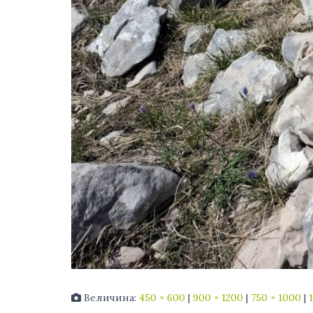
Величина:
450 × 600
|
900 × 1200
|
750 × 1000
|