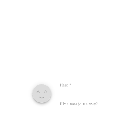
Име
*
Шта вам је на уму?