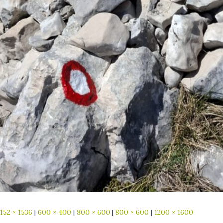
1152 × 1536
|
600 × 400
|
800 × 600
|
800 × 600
|
1200 × 1600