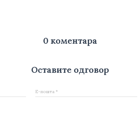
0 коментара
Оставите одговор
Е-пошта
*