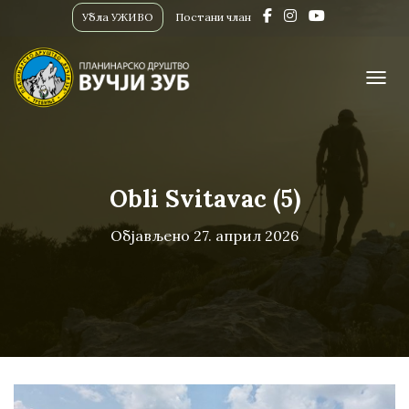
Убла УЖИВО
Постани члан
ПРИК
Obli Svitavac (5)
Објављено
27. април 2026