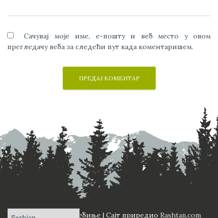
Сачувај моје име, е-пошту и веб место у овом
прегледачу веба за следећи пут када коментаришем.
ПД "Вучји Зуб" Требиње | Сајт приредио
Rashtan.com