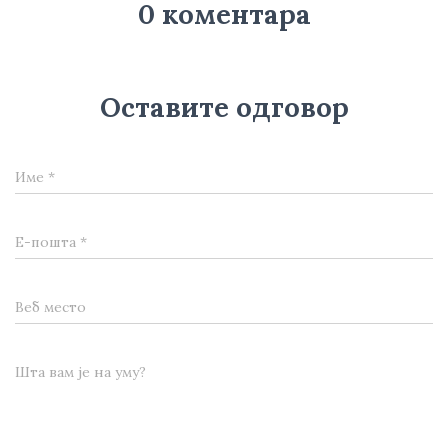
0 коментара
Оставите одговор
Име
*
Е-пошта
*
Веб место
Шта вам је на уму?