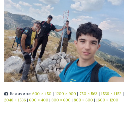
Величина:
600 × 450
|
1200 × 900
|
750 × 563
|
1536 × 1152
|
2048 × 1536
|
600 × 400
|
800 × 600
|
800 × 600
|
1600 × 1200