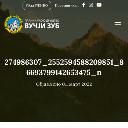
Убла УЖИВО
Постани члан
ПРИК
274986307_2552594588209851_8
6693799142653475_n
Објављено
01. март 2022