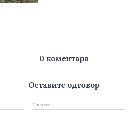
0 коментара
Оставите одговор
Е-пошта
*