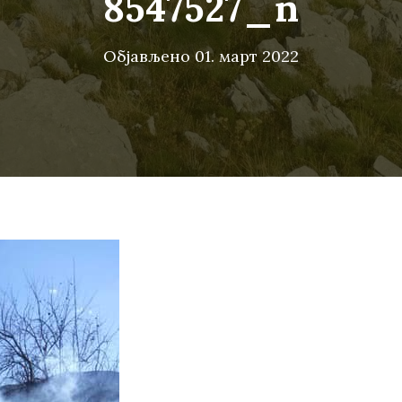
8547527_n
Објављено
01. март 2022