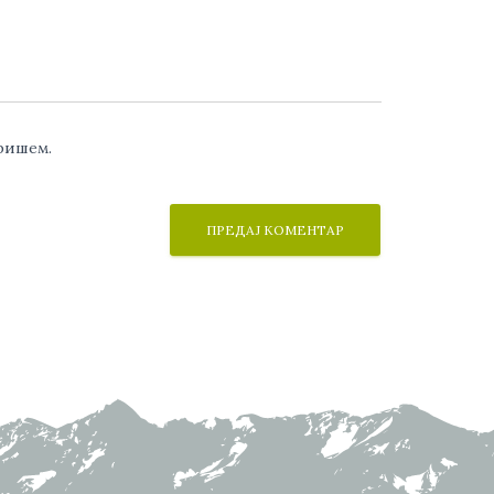
аришем.