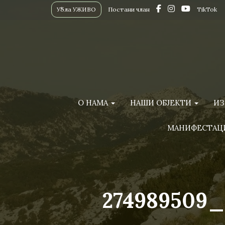
Убла УЖИВО
Постани члан
TikTok
О НАМА
НАШИ ОБЈЕКТИ
ИЗ
МАНИФЕСТАЦ
274989509_