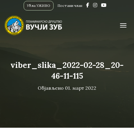
Убла УЖИВО
Постани члан
ПРИК
viber_slika_2022-02-28_20-
46-11-115
Објављено
01. март 2022