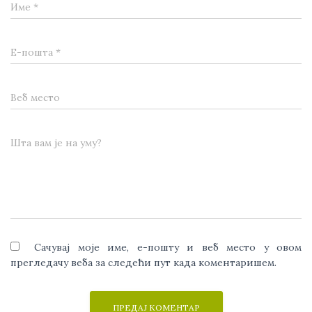
Име
*
Е-пошта
*
Веб место
Шта вам је на уму?
Сачувај моје име, е-пошту и веб место у овом
прегледачу веба за следећи пут када коментаришем.