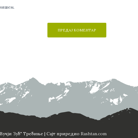
аришем.
Вучји Зуб" Требиње | Сајт приредио
Rashtan.com