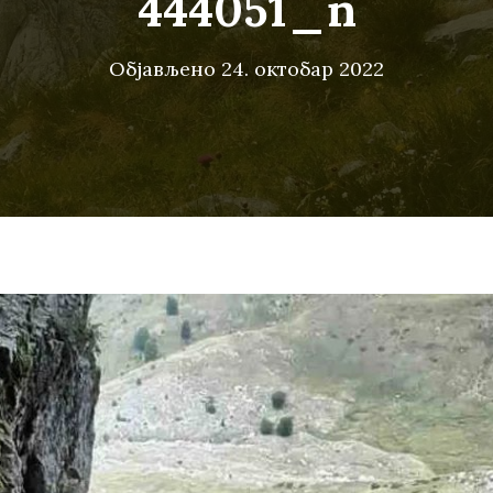
444051_n
Објављено
24. октобар 2022