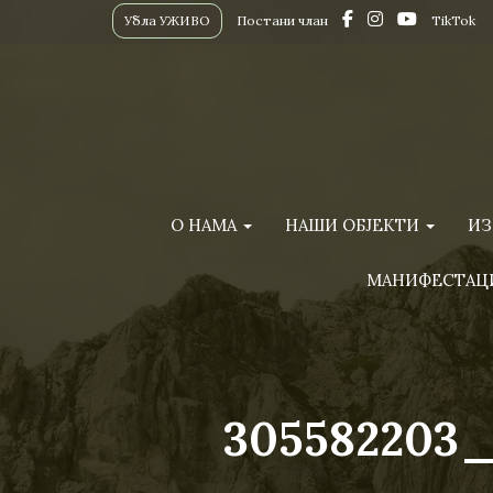
Убла УЖИВО
Постани члан
TikTok
О НАМА
НАШИ ОБЈЕКТИ
ИЗ
МАНИФЕСТАЦ
305582203_