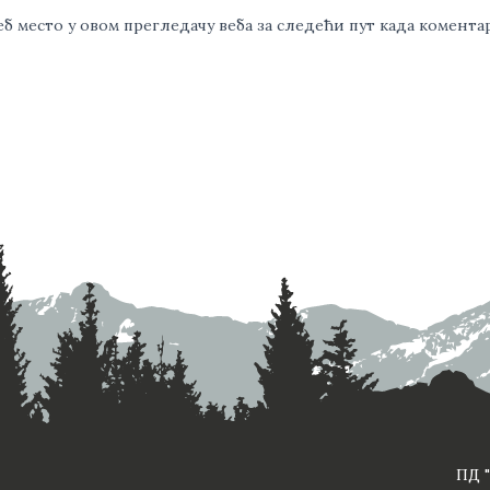
веб место у овом прегледачу веба за следећи пут када комент
ПД "