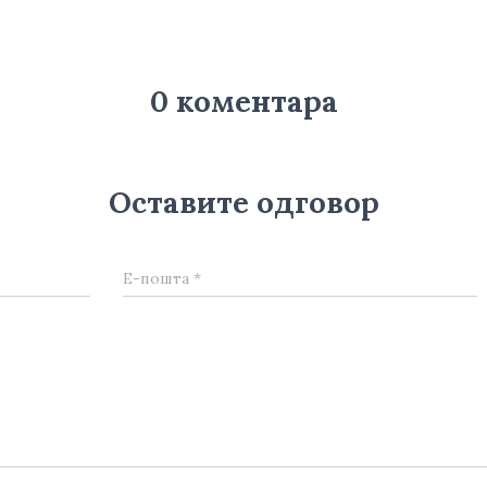
0 коментара
Оставите одговор
Е-пошта
*