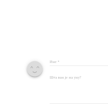
Име
*
Шта вам је на уму?