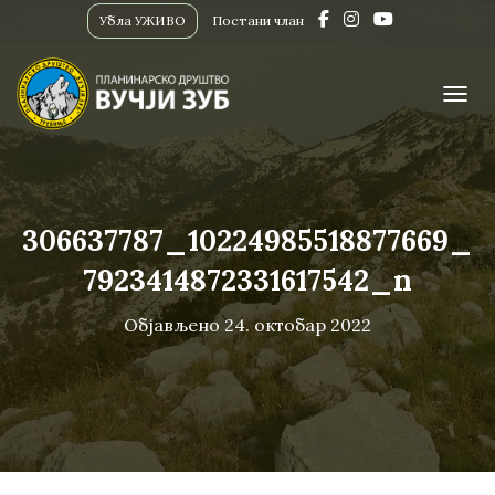
Убла УЖИВО
Постани члан
ПРИК
306637787_10224985518877669_
7923414872331617542_n
Објављено
24. октобар 2022