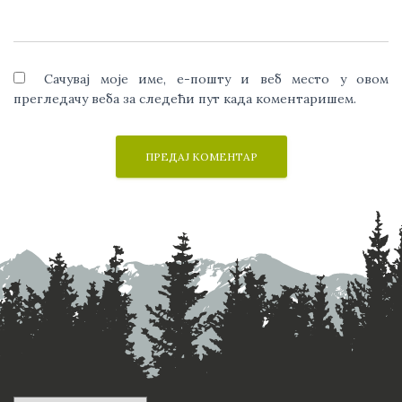
Сачувај моје име, е-пошту и веб место у овом
прегледачу веба за следећи пут када коментаришем.