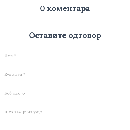
0 коментара
Оставите одговор
Име
*
Е-пошта
*
Веб место
Шта вам је на уму?