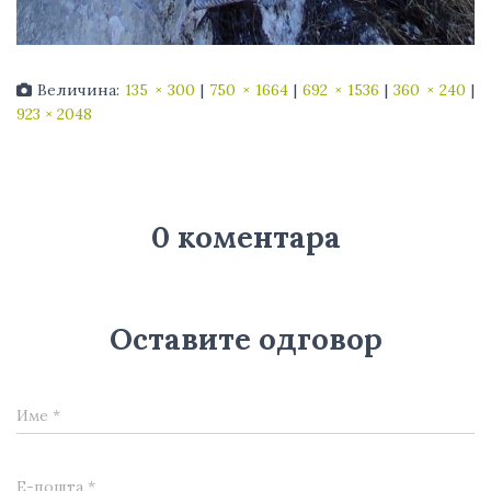
Величина:
135 × 300
|
750 × 1664
|
692 × 1536
|
360 × 240
|
923 × 2048
0 коментара
Оставите одговор
Име
*
Е-пошта
*