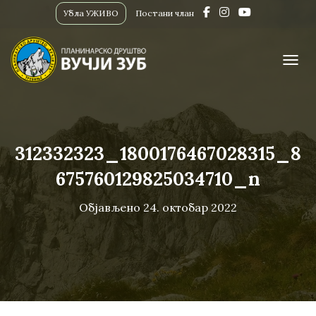
Убла УЖИВО
Постани члан
ПРИК
312332323_1800176467028315_8
675760129825034710_n
Објављено
24. октобар 2022