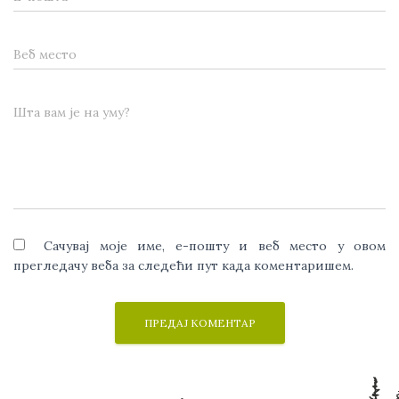
Веб место
Шта вам је на уму?
Сачувај моје име, е-пошту и веб место у овом
прегледачу веба за следећи пут када коментаришем.