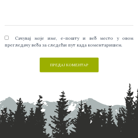
Сачувај моје име, е-пошту и веб место у овом
прегледачу веба за следећи пут када коментаришем.