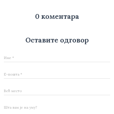
0 коментара
Оставите одговор
Име
*
Е-пошта
*
Веб место
Шта вам је на уму?