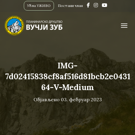
Убла УЖИВО
Постани члан
ПРИК
IMG-
7d02415838cf8af516d81bcb2e0431
64-V-Medium
Објављено
03. фебруар 2023