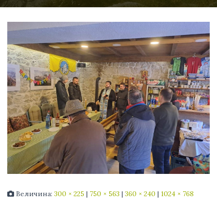
Величина:
300 × 225
|
750 × 563
|
360 × 240
|
1024 × 768