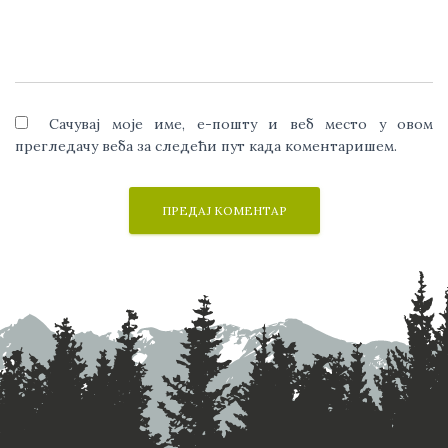
Сачувај моје име, е-пошту и веб место у овом
прегледачу веба за следећи пут када коментаришем.