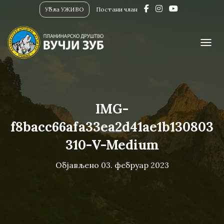
Убла УЖИВО
Постани члан
ПРИК
IMG-
f8bacc66afa33ea2d41ae1b130803
310-V-Medium
Објављено
03. фебруар 2023