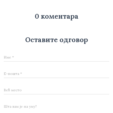
0 коментара
Оставите одговор
Име
*
Е-пошта
*
Веб место
Шта вам је на уму?