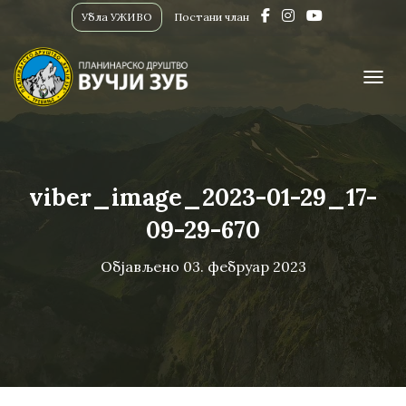
Убла УЖИВО
Постани члан
ПРИК
viber_image_2023-01-29_17-
09-29-670
Објављено
03. фебруар 2023