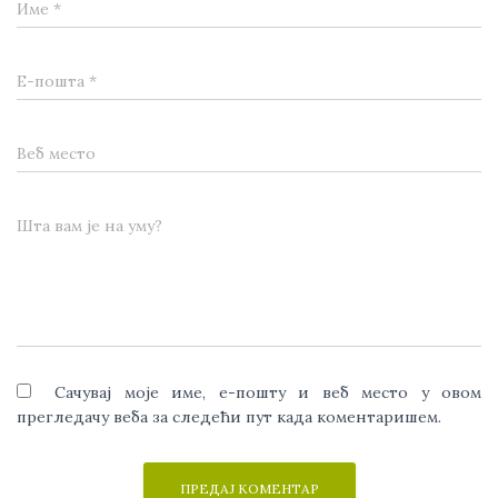
Име
*
Е-пошта
*
Веб место
Шта вам је на уму?
Сачувај моје име, е-пошту и веб место у овом
прегледачу веба за следећи пут када коментаришем.