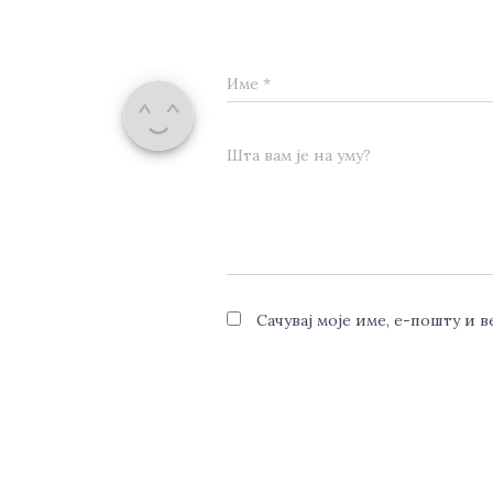
Име
*
Шта вам је на уму?
Сачувај моје име, е-пошту и 