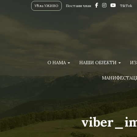
Убла УЖИВО
Постани члан
TikTok
О НАМА
НАШИ ОБЈЕКТИ
ИЗ
МАНИФЕСТАЦ
viber_i