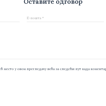
Оставите одговор
Е-пошта
*
веб место у овом прегледачу веба за следећи пут када комент