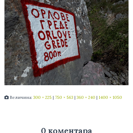
Величина:
300 × 225
|
750 × 563
|
360 × 240
|
1400 × 1050
0 коментара