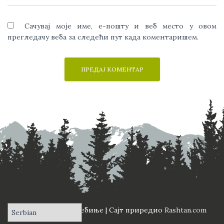
Сачувај моје име, е-пошту и веб место у овом
прегледачу веба за следећи пут када коментаришем.
ПД "Вучји Зуб" Требиње | Сајт приредио
Rashtan.com