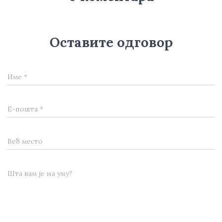
Оставите одговор
Име
*
Е-пошта
*
Веб место
Шта вам је на уму?