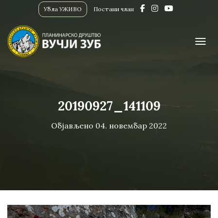
Убла УЖИВО
Постани члан
ПРИК
20190927_141109
Објављено
04. новембар 2022